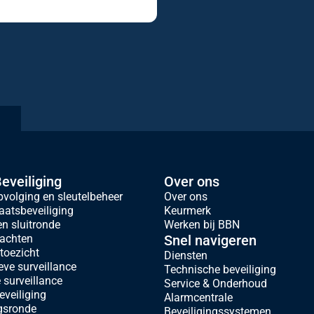
eveiliging
Over ons
volging en sleutelbeheer
Over ons
atsbeveiliging
Keurmerk
en sluitronde
Werken bij BBN
achten
Snel navigeren
oezicht
Diensten
eve surveillance
Technische beveiliging
 surveillance
Service & Onderhoud
eveiliging
Alarmcentrale
gsronde
Beveiligingssystemen