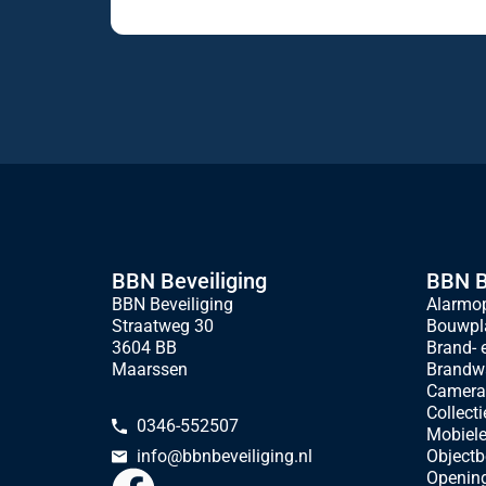
BBN Beveiliging
BBN B
BBN Beveiliging
Alarmop
Straatweg 30
Bouwpla
3604 BB
Brand- 
Maarssen
Brandw
Camerat
Collecti
0346-552507
Mobiele
Objectb
info@bbnbeveiliging.nl
Openin