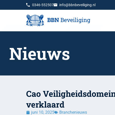
0346-552507
info@bbnbeveiliging.nl
Nieuws
Cao Veiligheidsdomein
verklaard
juni 10, 2025
Branchenieuws