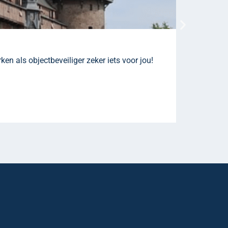
Mobiel 
ken als objectbeveiliger zeker iets voor jou!
Als mobiel 
verdachts z
Naar vacat