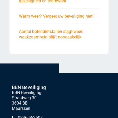
gezelligheid en teamwork
Warm weer? Vergeet uw beveiliging niet!
Aantal botendiefstallen stijgt weer:
waakzaamheid blijft noodzakelijk
BBN Beveiliging
BBN Beveiliging
Straatweg 30
3604 BB
Maarssen
0346-552507