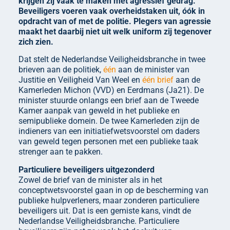
krijgen zij vaak te maken met agressief gedrag.
Beveiligers voeren vaak overheidstaken uit, óók in
opdracht van of met de politie. Plegers van agressie
maakt het daarbij niet uit welk uniform zij tegenover
zich zien.
Dat stelt de Nederlandse Veiligheidsbranche in twee
brieven aan de politiek,
één
aan de minister van
Justitie en Veiligheid Van Weel en
één brief
aan de
Kamerleden Michon (VVD) en Eerdmans (Ja21). De
minister stuurde onlangs een brief aan de Tweede
Kamer aanpak van geweld in het publieke en
semipublieke domein. De twee Kamerleden zijn de
indieners van een initiatiefwetsvoorstel om daders
van geweld tegen personen met een publieke taak
strenger aan te pakken.
Particuliere beveiligers uitgezonderd
Zowel de brief van de minister als in het
conceptwetsvoorstel gaan in op de bescherming van
publieke hulpverleners, maar zonderen particuliere
beveiligers uit. Dat is een gemiste kans, vindt de
Nederlandse Veiligheidsbranche. Particuliere