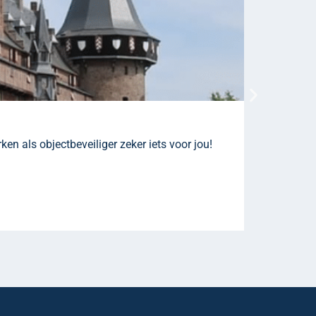
Mobiel 
ken als objectbeveiliger zeker iets voor jou!
Als mobiel 
verdachts z
Naar vacat