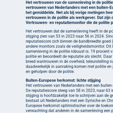
Het vertrouwen van de samenleving in de politie 
vertrouwen van Nederlanders met een buiten-Eur
het gemiddelde. Net als bij vorige metingen h
vertrouwen in de politie als werkgever. Dat zijn
Vertrouwen- en reputatiemonitor die de politie 
Het vertrouwen dat de samenleving heeft in de pol
stijging zien van 53 in 2023 naar 56 in 2024. Si
reputatiescore zich binnen de bandbreedte goed (sc
andere monitors zoals de veiligheidsmonitor. Dit 
samenleving in de politie robuust is. 19 procent 
politie en beoordeelt de reputatie als slecht. Daa
breed wantrouwen in de overheid, teleurstelling na
daadwerkelijk in aanraking komen met politie en j
en geholpen door de politie.
Buiten-Europese herkomst: lichte stijging
Het vertrouwen van Nederlanders met een buiten-E
De reputatiescore steeg van 58 in 2023, naar 63 
stijging is hoofdzakelijk toe te schrijven aan de
bestaat uit Nederlanders met een Syrische en Chi
Europese herkomst optimistischer over de toekom
verwachting dat anderen in de samenleving een po