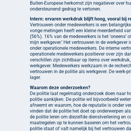
Buiten-Europese herkomst zijn negatiever over hu
ondersteunend gedrag te vertonen.
Intern: ervaren werkdruk blijft hoog, vooral bij 
Vertrouwen onder medewerkers is een belangrijke g
vorige metingen heeft een kleine meerderheid van
(56%). 16% van de medewerkers is het ‘oneens’ of 
mijn werkgever.’ Het vertrouwen in de werkgever 
onder operationele medewerkers. De interne vert
operationele medewerkers positiever over zijn da
verschillen zijn zichtbaar op items over werkdruk
werkgever. Medewerkers werkzaam in de recherc
vertrouwen in de politie als werkgever. De werk
lager.
Waarom deze onderzoeken?
De politie laat regelmatig onderzoek doen naar 
politie aankijken. De politie wil bijvoorbeeld wete
afneemt en waarom, hoe de reputatie is onder v
vinden dat de politie het doet op onderwerpen al
de politie leren om diezelfde dienstverlening en
maatregelen op te kunnen baseren om het vertrouw
politie staat of valt namelijk bij het vertrouwen 