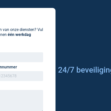
en van onze diensten? Vul
innen
één werkdag
onnummer
24/7 beveiliging