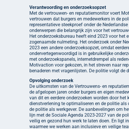
Verantwoording en onderzoeksopzet
Met de vertrouwen- en reputatiemonitor voert Moti
vertrouwen dat burgers en medewerkers in de pol
representatieve steekproef onder de Nederlandse
onderwerpen die belangrijk zijn voor het vertrouwen
Het onderzoeksbureau heeft eind 2023 voor het e
zogenaamde nulmeting. Het onderzoek onder Ned
2023 een andere onderzoeksopzet, omdat eerder
ondervertegenwoordigd is in gebruikelijke onder
met onderzoekspanels, internetdrempel als redene
Motivaction voor gekozen, in het streven naar rep
benaderen met vragenlijsten. De politie volgt de 
Opvolging onderzoek
De uitkomsten van de Vertrouwens- en reputatiem
de afgelopen jaren onder burgers en eigen medew
van dit en eerdere onderzoeken worden door het ko
dienstverlening te optimaliseren en de politie als 
de politie als werkgever. De aanbevelingen om het
lijn met de Sociale Agenda 2023-2027 van de pol
veilig en gezond hun werk te laten doen. En ligt i
waarmee we werken aan inclusieve en veilige te