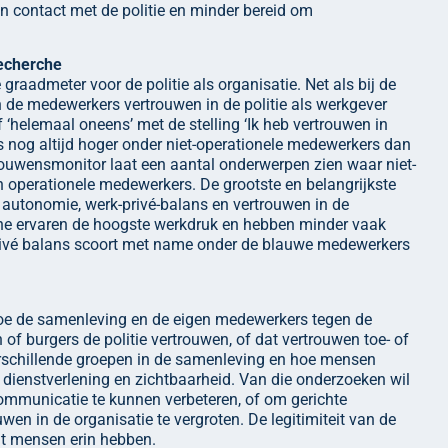
n contact met de politie en minder bereid om
recherche
raadmeter voor de politie als organisatie. Net als bij de
 de medewerkers vertrouwen in de politie als werkgever
‘helemaal oneens’ met de stelling ‘Ik heb vertrouwen in
is nog altijd hoger onder niet-operationele medewerkers dan
rouwensmonitor laat een aantal onderwerpen zien waar niet-
n operationele medewerkers. De grootste en belangrijkste
, autonomie, werk-privé-balans en vertrouwen in de
he ervaren de hoogste werkdruk en hebben minder vaak
-privé balans scoort met name onder de blauwe medewerkers
hoe de samenleving en de eigen medewerkers tegen de
n of burgers de politie vertrouwen, of dat vertrouwen toe- of
erschillende groepen in de samenleving en hoe mensen
s dienstverlening en zichtbaarheid. Van die onderzoeken wil
 communicatie te kunnen verbeteren, of om gerichte
en in de organisatie te vergroten. De legitimiteit van de
dat mensen erin hebben.