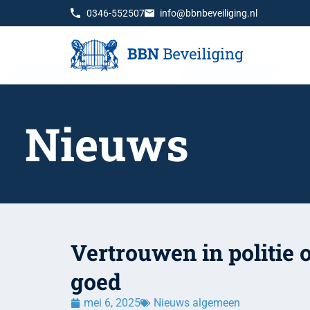
0346-552507
info@bbnbeveiliging.nl
Nieuws
Vertrouwen in politie 
goed
mei 6, 2025
Nieuws algemeen