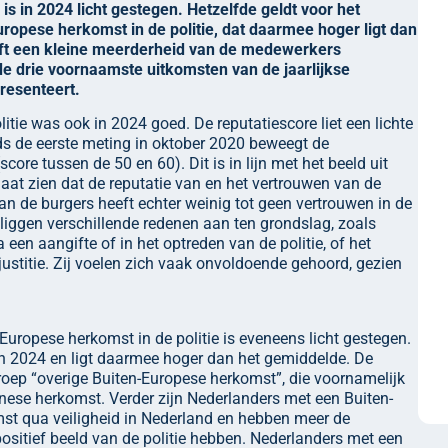
is in 2024 licht gestegen. Hetzelfde geldt voor het
opese herkomst in de politie, dat daarmee hoger ligt dan
eeft een kleine meerderheid van de medewerkers
 de drie voornaamste uitkomsten van de jaarlijkse
presenteert.
itie was ook in 2024 goed. De reputatiescore liet een lichte
nds de eerste meting in oktober 2020 beweegt de
ore tussen de 50 en 60). Dit is in lijn met het beeld uit
laat zien dat de reputatie van en het vertrouwen van de
van de burgers heeft echter weinig tot geen vertrouwen in de
r liggen verschillende redenen aan ten grondslag, zoals
 een aangifte of in het optreden van de politie, of het
ustitie. Zij voelen zich vaak onvoldoende gehoord, gezien
uropese herkomst in de politie is eveneens licht gestegen.
in 2024 en ligt daarmee hoger dan het gemiddelde. De
 groep “overige Buiten-Europese herkomst”, die voornamelijk
nese herkomst. Verder zijn Nederlanders met een Buiten-
st qua veiligheid in Nederland en hebben meer de
sitief beeld van de politie hebben. Nederlanders met een