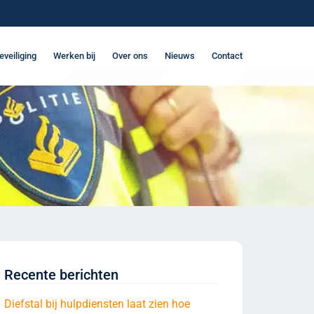
eveiliging
Werken bij
Over ons
Nieuws
Contact
Recente berichten
Diefstal bij hulpdiensten laat zien hoe