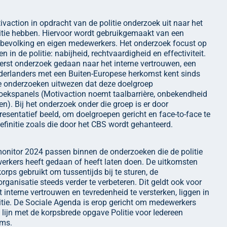
vaction in opdracht van de politie onderzoek uit naar het
itie hebben. Hiervoor wordt gebruikgemaakt van een
 bevolking en eigen medewerkers. Het onderzoek focust op
 in de politie: nabijheid, rechtvaardigheid en effectiviteit.
erst onderzoek gedaan naar het interne vertrouwen, een
erlanders met een Buiten-Europese herkomst kent sinds
e onderzoeken uitwezen dat deze doelgroep
zoekspanels (Motivaction noemt taalbarrière, onbekendheid
n). Bij het onderzoek onder die groep is er door
resentatief beeld, om doelgroepen gericht en face-to-face te
definitie zoals die door het CBS wordt gehanteerd.
onitor 2024 passen binnen de onderzoeken die de politie
erkers heeft gedaan of heeft laten doen. De uitkomsten
rps gebruikt om tussentijds bij te sturen, de
organisatie steeds verder te verbeteren. Dit geldt ook voor
 interne vertrouwen en tevredenheid te versterken, liggen in
itie. De Sociale Agenda is erop gericht om medewerkers
n lijn met de korpsbrede opgave Politie voor Iedereen
ams.