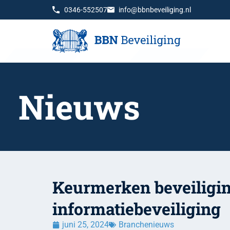
0346-552507
info@bbnbeveiliging.nl
Nieuws
Keurmerken beveiligi
informatiebeveiliging
juni 25, 2024
Branchenieuws