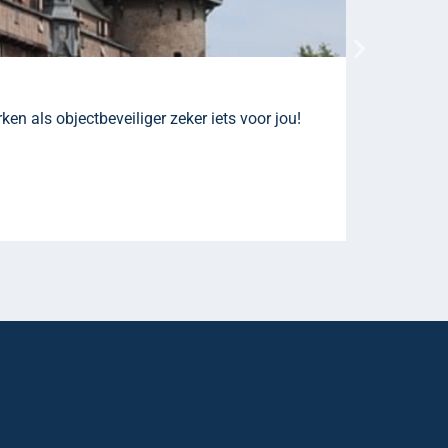
Mobiel 
ken als objectbeveiliger zeker iets voor jou!
Als mobiel 
verdachts z
Naar vacat