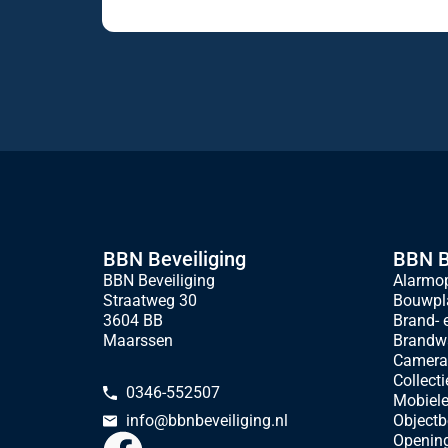
BBN Beveiliging
BBN B
BBN Beveiliging
Alarmop
Straatweg 30
Bouwpla
3604 BB
Brand- 
Maarssen
Brandw
Camerat
Collecti
0346-552507
Mobiele
Objectb
info@bbnbeveiliging.nl
Openin