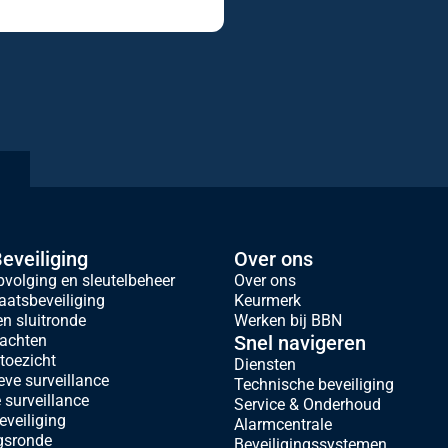
eveiliging
Over ons
volging en sleutelbeheer
Over ons
atsbeveiliging
Keurmerk
en sluitronde
Werken bij BBN
achten
Snel navigeren
oezicht
Diensten
eve surveillance
Technische beveiliging
 surveillance
Service & Onderhoud
eveiliging
Alarmcentrale
gsronde
Beveiligingssystemen