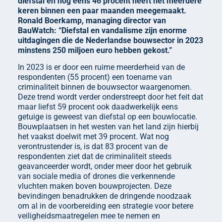
diefstal en nog eens 46 procent heeft het meerdere
keren binnen een paar maanden meegemaakt.
Ronald Boerkamp, managing director van
BauWatch: “Diefstal en vandalisme zijn enorme
uitdagingen die de Nederlandse bouwsector in 2023
minstens 250 miljoen euro hebben gekost.”
In 2023 is er door een ruime meerderheid van de
respondenten (55 procent) een toename van
criminaliteit binnen de bouwsector waargenomen.
Deze trend wordt verder onderstreept door het feit dat
maar liefst 59 procent ook daadwerkelijk eens
getuige is geweest van diefstal op een bouwlocatie.
Bouwplaatsen in het westen van het land zijn hierbij
het vaakst doelwit met 39 procent. Wat nog
verontrustender is, is dat 83 procent van de
respondenten ziet dat de criminaliteit steeds
geavanceerder wordt, onder meer door het gebruik
van sociale media of drones die verkennende
vluchten maken boven bouwprojecten. Deze
bevindingen benadrukken de dringende noodzaak
om al in de voorbereiding een strategie voor betere
veiligheidsmaatregelen mee te nemen en