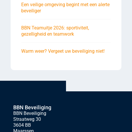
Een veilige omgeving begint met een alerte
beveiliger
BBN Teamuitje 2026: sportiviteit,
gezelligheid en teamwork
Warm weer? Vergeet uw beveiliging niet!
BBN Beveiliging
BBN Beveiliging
Straatweg 30
3604 BB
Maarssen